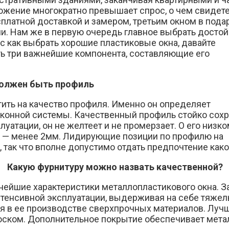
ожение многократно превышает спрос, о чем свидет
латной доставкой и замером, третьим окном в подар
ми. Нам же в первую очередь главное выбрать досто
с как выбрать хорошие пластиковые окна, давайте
ь три важнейшие компонента, составляющие его
олжен быть профиль
ть на качество профиля. Именно он определяет
оконной системы. Качественный профиль стойко сох
уатации, он не желтеет и не промерзает. О его низк
к — менее 2мм. Лидирующие позиции по профилю на
так что вполне допустимо отдать предпочтение какой
Какую фурнитуру можно назвать качественной?
йшие характеристики металлопластикового окна. За 
тенсивной эксплуатации, выдерживая на себе тяжел
ия в ее производстве сверхпрочных материалов. Лучш
оском. Дополнительное покрытие обеспечивает мета