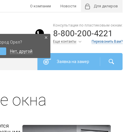
О компании
Новости
Для дилеров
Консультации по пластиковым окнам:
8-800-200-4221
×
Еще контакты
Перезвонить Вам?
ород Орел?
а
Нет, другой
Заявка на замер
е окна
ются
частными