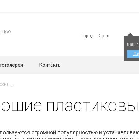
 в ЦФО
Город:
Орел
Ваш г
Д
тогалерея
Контакты
 окна
рошие пластиковы
пользуются огромной популярностью и устанавлива
стративными зданиями, заканчивая квартирными и 